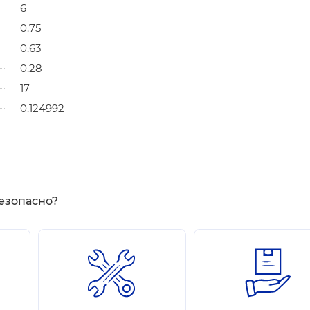
6
0.75
0.63
0.28
17
0.124992
езопасно?