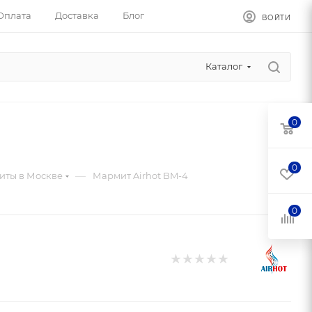
Оплата
Доставка
Блог
ВОЙТИ
Каталог
0
0
—
ты в Москве
Мармит Airhot BM-4
0