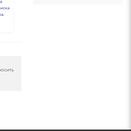
ка
риска
а.
носить