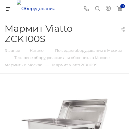
0
Мармит Viatto
ZCK100S
—
—
Главная
Каталог
По видам оборудования в Москве
—
—
Тепловое оборудование для общепита в Москве
—
Мармиты в Москве
Мармит Viatto ZCK100S