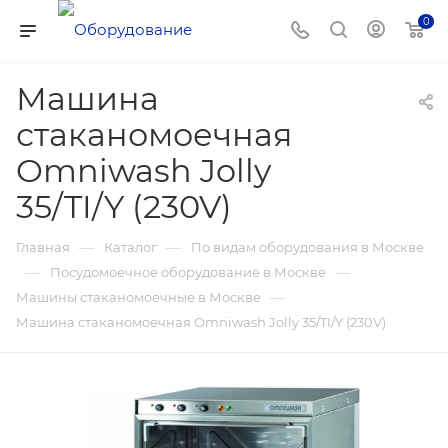
0
Машина
стаканомоечная
Omniwash Jolly
35/TI/Y (230V)
—
—
Главная
Каталог
По видам оборудования в Москве
—
—
Посудомоечное оборудование в Москве
—
Машины стаканомоечные в Москве
Машина стаканомоечная Omniwash Jolly 35/TI/Y (230V)