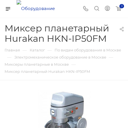
0
Миксер планетарный
Hurakan HKN-IP50FM
—
—
Главная
Каталог
По видам оборудования в Москве
—
—
Электромеханическое оборудование в Москве
—
Миксеры планетарные в Москве
Миксер планетарный Hurakan HKN-IP50FM