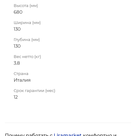
Высота (мм)
680
Ширина (мм)
130
Глубина (мм)
130
Вес нетто (кг)
3.8
Страна
Италия
Срок гарантии (мес)
12
Почему работать с
Liramarket
комфортно и