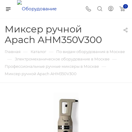
0
Миксер ручной
Apach AHM350V300
—
—
Главная
Каталог
По видам оборудования в Москве
—
—
Электромеханическое оборудование в Москве
—
Профессиональные ручные миксеры в Москве
Миксер ручной Apach AHM350V300