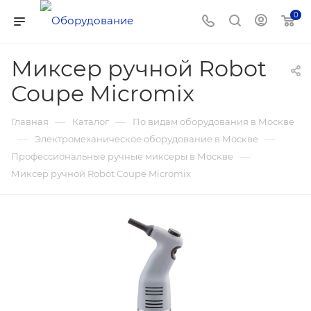
0
Миксер ручной Robot
Coupe Micromix
—
—
Главная
Каталог
По видам оборудования в Москве
—
—
Электромеханическое оборудование в Москве
—
Профессиональные ручные миксеры в Москве
Миксер ручной Robot Coupe Micromix