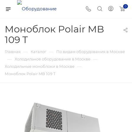
0
Моноблок Polair MB
109 T
—
—
Главная
Каталог
По видам оборудования в Москве
—
—
Холодильное оборудование в Москве
—
Холодильные моноблоки в Москве
Моноблок Polair MB 109 T