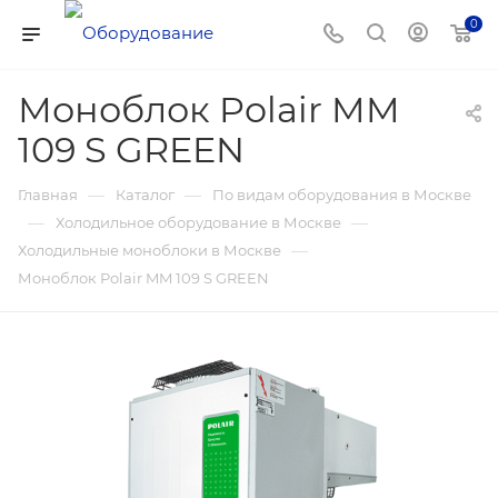
0
Моноблок Polair MM
109 S GREEN
—
—
Главная
Каталог
По видам оборудования в Москве
—
—
Холодильное оборудование в Москве
—
Холодильные моноблоки в Москве
Моноблок Polair MM 109 S GREEN