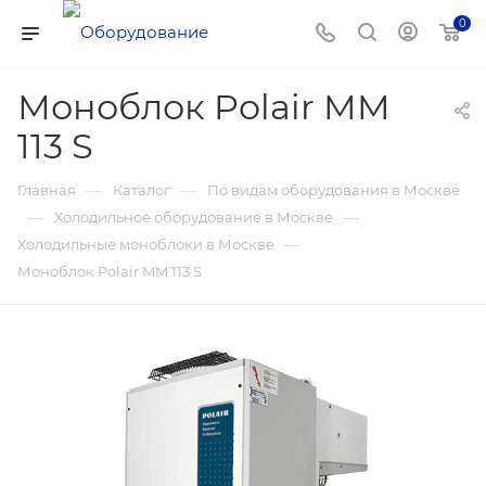
0
Моноблок Polair MM
113 S
—
—
Главная
Каталог
По видам оборудования в Москве
—
—
Холодильное оборудование в Москве
—
Холодильные моноблоки в Москве
Моноблок Polair MM 113 S