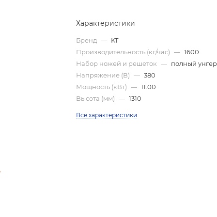
Характеристики
Бренд
—
KT
Производительность (кг/час)
—
1600
Набор ножей и решеток
—
полный унге
Напряжение (В)
—
380
Мощность (кВт)
—
11.00
Высота (мм)
—
1310
Все характеристики