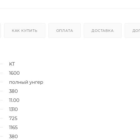
КАК КУПИТЬ
ОПЛАТА
ДОСТАВКА
ДО
KT
1600
полный унгер
380
11.00
1310
725
1165
380