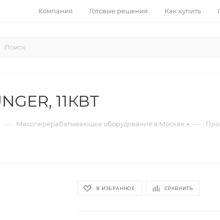
Компания
Готовые решения
Как купить
UNGER, 11КВТ
—
—
Мясоперерабатывающее оборудование в Москве
Про
В ИЗБРАННОЕ
СРАВНИТЬ