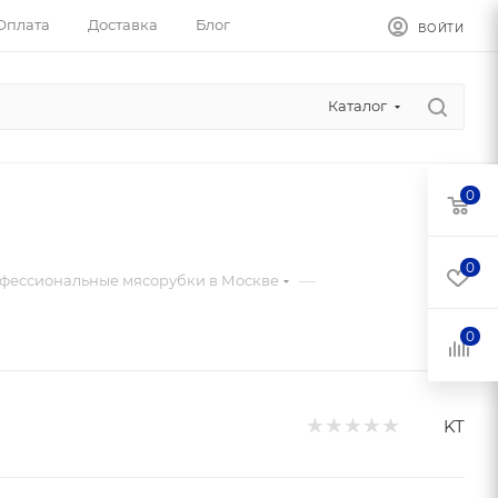
Оплата
Доставка
Блог
ВОЙТИ
Каталог
0
0
—
фессиональные мясорубки в Москве
0
KT