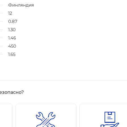
Финляндия
12
0.87
1.30
1.46
450
1.65
езопасно?