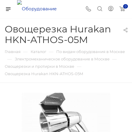
0
Овощерезка Hurakan
HKN-ATHOS-05M
—
—
Главная
Каталог
По видам оборудования в Москве
—
—
Электромеханическое оборудование в Москве
—
Овощерезки и протирки в Москве
Овощерезка Hurakan HKN-ATHOS-05M