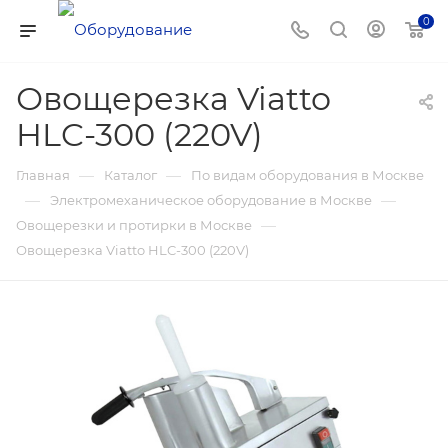
0
Овощерезка Viatto
HLC-300 (220V)
—
—
Главная
Каталог
По видам оборудования в Москве
—
—
Электромеханическое оборудование в Москве
—
Овощерезки и протирки в Москве
Овощерезка Viatto HLC-300 (220V)