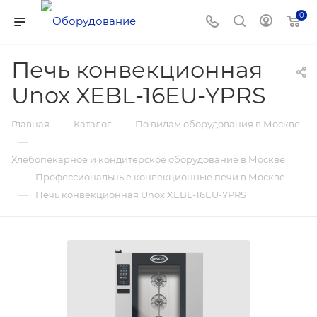
0
Печь конвекционная
Unox XEBL-16EU-YPRS
—
—
Главная
Каталог
По видам оборудования в Москве
—
Хлебопекарное и кондитерское оборудование в Москве
—
Профессиональные конвекционные печи в Москве
—
Печь конвекционная Unox XEBL-16EU-YPRS