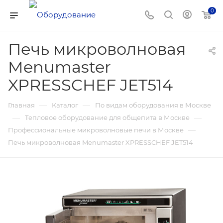
0
Печь микроволновая
Menumaster
XPRESSCHEF JET514
—
—
Главная
Каталог
По видам оборудования в Москве
—
—
Тепловое оборудование для общепита в Москве
—
Профессиональные микроволновые печи в Москве
Печь микроволновая Menumaster XPRESSCHEF JET514