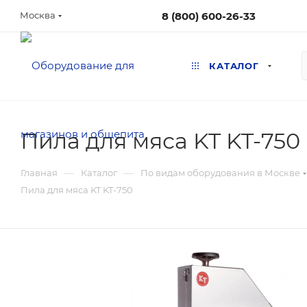
8 (800) 600-26-33
Москва
КАТАЛОГ
Пила для мяса KT KT-750
—
—
Главная
Каталог
По видам оборудования в Москве
Пила для мяса KT KT-750