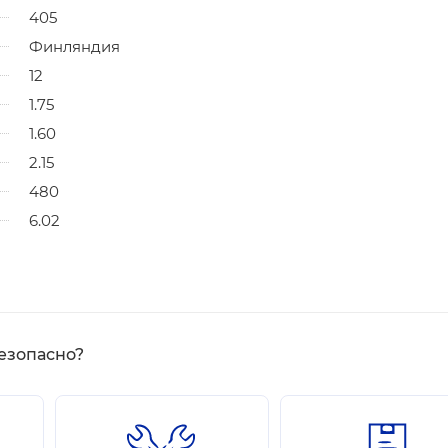
405
Финляндия
12
1.75
1.60
2.15
480
6.02
езопасно?