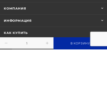
КОМПАНИЯ
ИНФОРМАЦИЯ
КАК КУПИТЬ
В КОРЗИНУ
ПОДПИСАТЬСЯ НА РАССЫЛКУ
8 (800) 600-26-33
info@liramarket.ru
Пункт самовывоза для
оформленных заказов: г. Москва,
пер. Леснорядский, 18, стр. 1