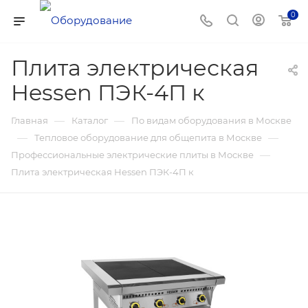
0
Плита электрическая
Hessen ПЭК-4П к
—
—
Главная
Каталог
По видам оборудования в Москве
—
—
Тепловое оборудование для общепита в Москве
—
Профессиональные электрические плиты в Москве
Плита электрическая Hessen ПЭК-4П к