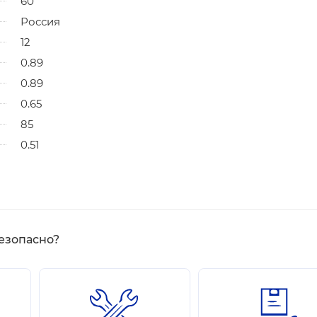
60
Россия
12
0.89
0.89
0.65
85
0.51
езопасно?