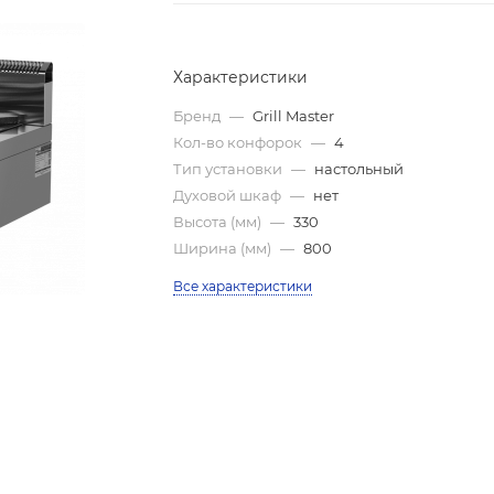
Характеристики
Бренд
—
Grill Master
Кол-во конфорок
—
4
Тип установки
—
настольный
Духовой шкаф
—
нет
Высота (мм)
—
330
Ширина (мм)
—
800
Все характеристики