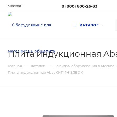
8 (800) 600-26-33
Москва
КАТАЛОГ
Плита индукционная Aba
—
—
Главная
Каталог
По видам оборудования в Москве
Плита индукционная Abat КИП-1Н-3,5ВОК