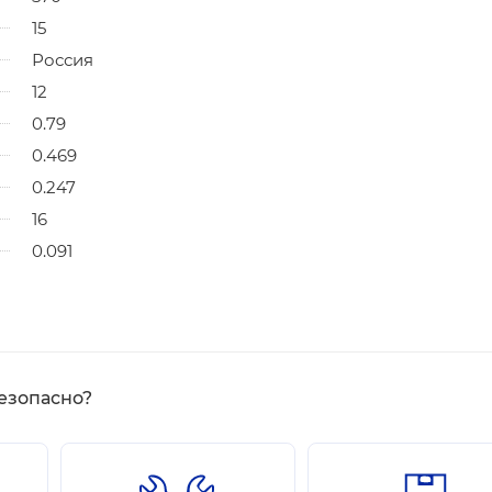
15
Россия
12
0.79
0.469
0.247
16
0.091
езопасно?