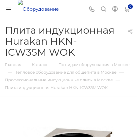
0
Плита индукционная
Hurakan HKN-
ICW35M WOK
—
—
Главная
Каталог
По видам оборудования в Москве
—
—
Тепловое оборудование для общепита в Москве
—
Профессиональные индукционные плиты в Москве
Плита индукционная Hurakan HKN-ICW35M WOK