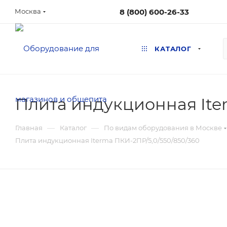
8 (800) 600-26-33
Москва
КАТАЛОГ
Плита индукционная Ite
—
—
Главная
Каталог
По видам оборудования в Москве
Плита индукционная Iterma ПКИ-2ПР/5,0/550/850/360