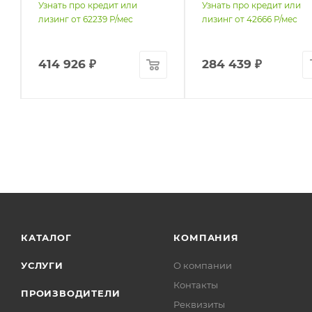
Узнать про кредит или
Узнать про кредит или
лизинг от
62239
Р/мес
лизинг от
42666
Р/мес
414 926
₽
284 439
₽
КАТАЛОГ
КОМПАНИЯ
УСЛУГИ
О компании
Контакты
ПРОИЗВОДИТЕЛИ
Реквизиты