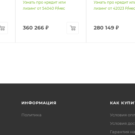
Узнать про кредит или
Узнать про кредит ил
лизинг от
54040
Р/мес
лизинг от
42023
Р/ме
360 266
₽
280 149
₽
ИНФОРМАЦИЯ
КАК КУПИ
Политика
Условия оп
Условия дос
Гарантия на