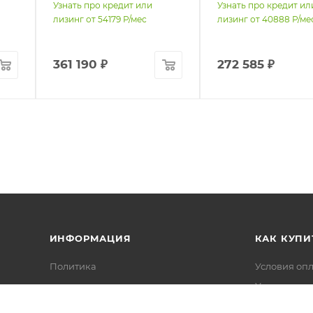
Узнать про кредит или
Узнать про кредит ил
лизинг от
54179
Р/мес
лизинг от
40888
Р/ме
361 190
₽
272 585
₽
ИНФОРМАЦИЯ
КАК КУПИ
Политика
Условия оп
Условия дос
Гарантия на