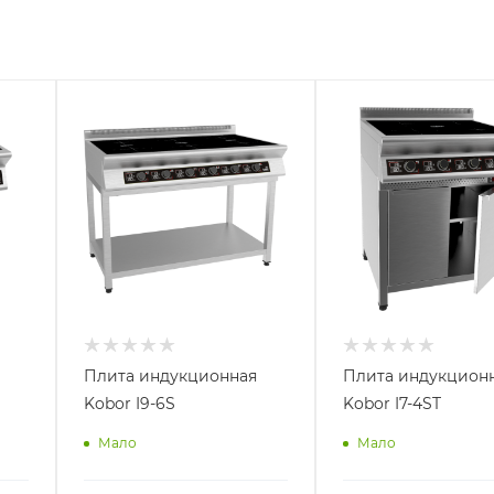
Плита индукционная
Плита индукцион
Kobor I9-6S
Kobor I7-4ST
Мало
Мало