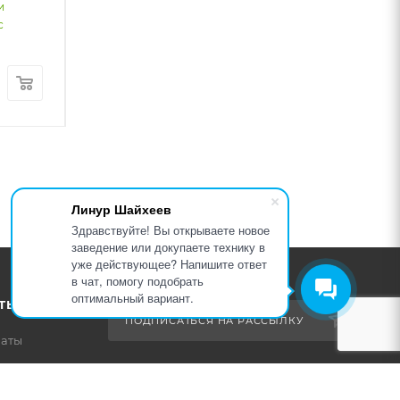
и
Узнать про кредит или
Узнать про кредит
с
лизинг от
50220
Р/мес
лизинг от
37032
Р/
334 798
₽
246 877
₽
Линур Шайхеев
Здравствуйте! Вы открываете новое
заведение или докупаете технику в
уже действующее? Напишите ответ
в чат, помогу подобрать
оптимальный вариант.
ТЬ
ПОДПИСАТЬСЯ НА РАССЫЛКУ
латы
тавки
8 (800) 600-26-33
 товар