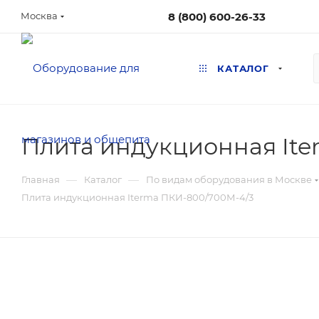
8 (800) 600-26-33
Москва
КАТАЛОГ
Плита индукционная Ite
—
—
Главная
Каталог
По видам оборудования в Москве
Плита индукционная Iterma ПКИ-800/700М-4/3