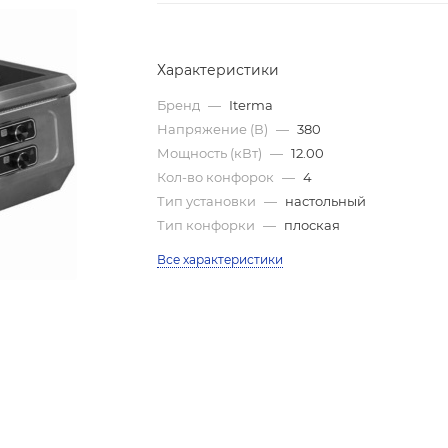
Характеристики
Бренд
—
Iterma
Напряжение (В)
—
380
Мощность (кВт)
—
12.00
Кол-во конфорок
—
4
Тип установки
—
настольный
Тип конфорки
—
плоская
Все характеристики