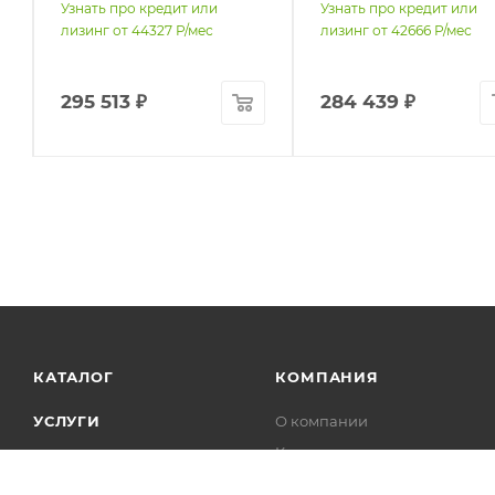
Узнать про кредит или
Узнать про кредит или
лизинг от
44327
Р/мес
лизинг от
42666
Р/мес
295 513
₽
284 439
₽
КАТАЛОГ
КОМПАНИЯ
УСЛУГИ
О компании
Контакты
ПРОИЗВОДИТЕЛИ
Реквизиты