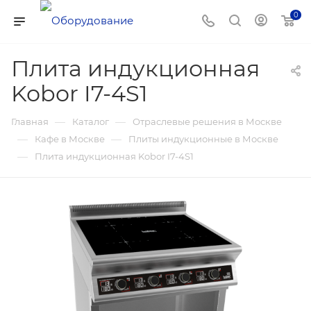
0
Плита индукционная
Kobor I7-4S1
—
—
Главная
Каталог
Отраслевые решения в Москве
—
—
Кафе в Москве
Плиты индукционные в Москве
—
Плита индукционная Kobor I7-4S1