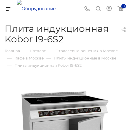
0
Плита индукционная
Kobor I9-6S2
—
—
Главная
Каталог
Отраслевые решения в Москве
—
—
Кафе в Москве
Плиты индукционные в Москве
—
Плита индукционная Kobor I9-6S2