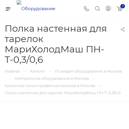
0
Полка настенная для
тарелок
МариХолодМаш ПН-
Т-0,3/0,6
—
—
Главная
Каталог
По видам оборудования в Москве
—
—
Нейтральное оборудование в Москве
—
Кухонные полки профессиональные в Москве
Полка настенная для тарелок МариХолодМаш ПН-Т-0,3/0,6