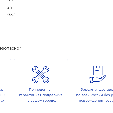
24
0.32
езопасно?
а.
Полноценная
Бережная достав
609
гарантийная поддержка
по всей России без 
дах
в вашем городе.
повреждения товар