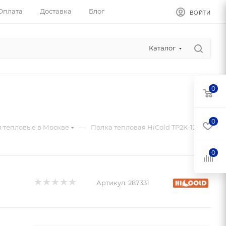
Оплата
Доставка
Блог
ВОЙТИ
Каталог
0
0
—
 тепловые в Москве
Полка тепловая HiCold TP2K-12/3
0
Артикул:
287331