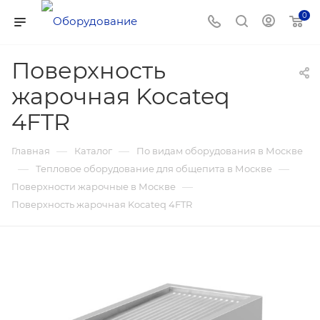
0
Поверхность
жарочная Kocateq
4FTR
—
—
Главная
Каталог
По видам оборудования в Москве
—
—
Тепловое оборудование для общепита в Москве
—
Поверхности жарочные в Москве
Поверхность жарочная Kocateq 4FTR