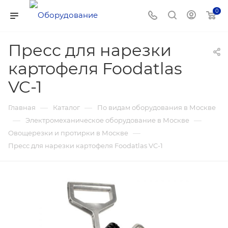
0
Пресс для нарезки
картофеля Foodatlas
VC-1
—
—
Главная
Каталог
По видам оборудования в Москве
—
—
Электромеханическое оборудование в Москве
—
Овощерезки и протирки в Москве
Пресс для нарезки картофеля Foodatlas VC-1