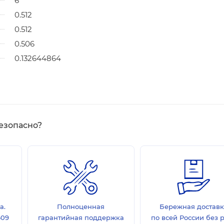
6
0.512
0.512
0.506
0.132644864
езопасно?
а.
Полноценная
Бережная достав
609
гарантийная поддержка
по всей России без 