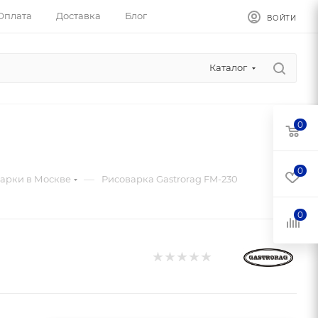
Оплата
Доставка
Блог
ВОЙТИ
Каталог
0
0
—
арки в Москве
Рисоварка Gastrorag FM-230
0