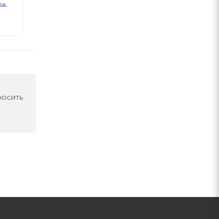
а.
носить