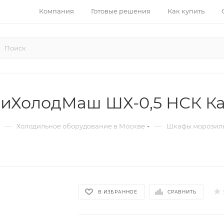
Компания
Готовые решения
Как купить
иХолодМаш ШХ-0,5 НСК К
—
—
Холодильное оборудование в Москве
Шкафы морозиль
В ИЗБРАННОЕ
СРАВНИТЬ