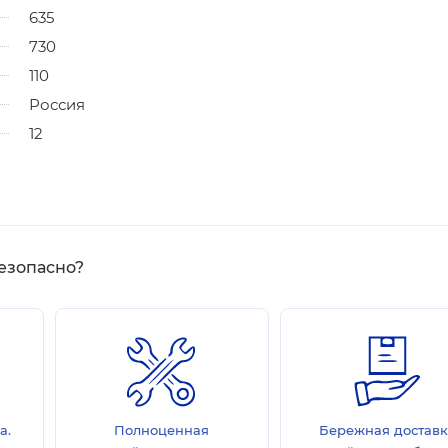
635
730
110
Россия
12
езопасно?
а.
Полноценная
Бережная достав