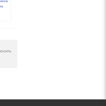
риска
а.
носить