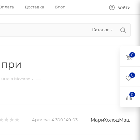
Оплата
Доставка
Блог
ВОЙТИ
Каталог
0
апри
0
—
ные в Москве
0
МариХолодМаш
Артикул:
4.300.149-03