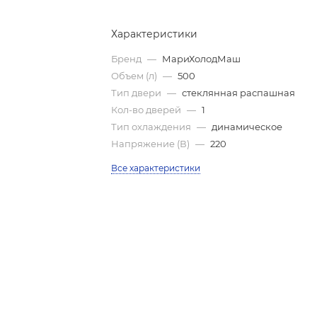
Характеристики
Бренд
—
МариХолодМаш
Объем (л)
—
500
Тип двери
—
стеклянная распашная
Кол-во дверей
—
1
Тип охлаждения
—
динамическое
Напряжение (В)
—
220
Все характеристики