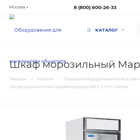
8 (800) 600-26-33
Москва
КАТАЛОГ
Шкаф морозильный Мар
—
—
Главная
Каталог
По видам оборудования в Москве
Шкаф морозильный МариХолодМаш ШХ-0,5 НСК Капри