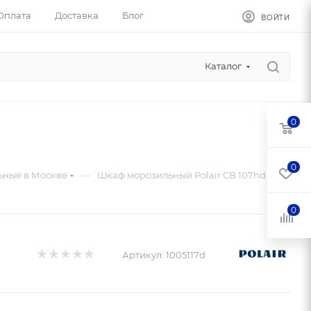
Оплата
Доставка
Блог
ВОЙТИ
Каталог
0
0
—
ные в Москве
Шкаф морозильный Polair CB 107hd S
0
Артикул:
1005117d