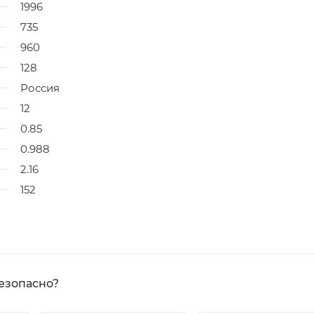
1996
735
960
128
Россия
12
0.85
0.988
2.16
152
езопасно?