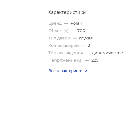
Характеристики
Бренд
—
Polair
Объем (л)
—
700
Тип двери
—
глухая
Кол-во дверей
—
2
Тип охлаждения
—
динамическое
Напряжение (В)
—
220
Все характеристики