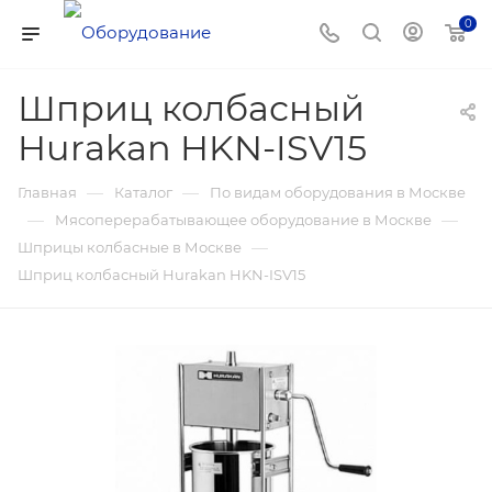
0
Шприц колбасный
Hurakan HKN-ISV15
—
—
Главная
Каталог
По видам оборудования в Москве
—
—
Мясоперерабатывающее оборудование в Москве
—
Шприцы колбасные в Москве
Шприц колбасный Hurakan HKN-ISV15