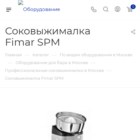
0
Соковыжималка
Fimar SPM
—
—
Главная
Каталог
По видам оборудования в Москве
—
—
Оборудование для бара в Москве
—
Профессиональные соковыжималки в Москве
Соковыжималка Fimar SPM