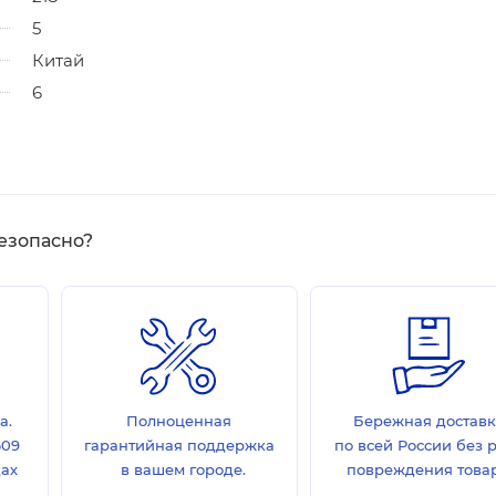
5
Китай
6
езопасно?
а.
Полноценная
Бережная достав
609
гарантийная поддержка
по всей России без 
дах
в вашем городе.
повреждения товар