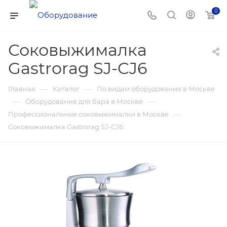
0
Соковыжималка
Gastrorag SJ-CJ6
—
—
Главная
Каталог
По видам оборудования в Москве
—
—
Оборудование для бара в Москве
—
Профессиональные соковыжималки в Москве
Соковыжималка Gastrorag SJ-CJ6