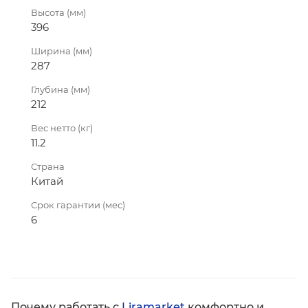
Высота (мм)
396
Ширина (мм)
287
Глубина (мм)
212
Вес нетто (кг)
11.2
Страна
Китай
Срок гарантии (мес)
6
Почему работать с
Liramarket
комфортно и