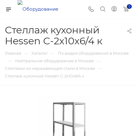
0
Стеллаж кухонный
Hessen С-2x10x6/4 к
—
—
Главная
Каталог
По видам оборудования в Москве
—
—
Нейтральное оборудование в Москве
—
Стеллажи из нержавеющей стали в Москве
Стеллаж кухонный Hessen С-2x10x6/4 к