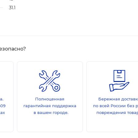
31.1
езопасно?
а.
Полноценная
Бережная достав
609
гарантийная поддержка
по всей России без 
дах
в вашем городе.
повреждения товар