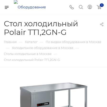
0
Стол холодильный
Polair TT1,2GN-G
—
—
Главная
Каталог
По видам оборудования в Москве
—
—
Холодильное оборудование в Москве
—
Столы холодильные в Москве
Стол холодильный Polair TT1,2GN-G