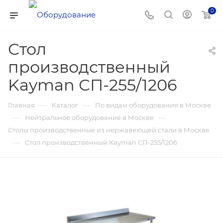
0
Стол
производственный
Kayman СП-255/1206
—
—
Главная
Каталог
По видам оборудования в Москве
—
—
Нейтральное оборудование в Москве
Столы производственные из нержавеющей стали в Москве
—
Стол производственный Kayman СП-255/1206