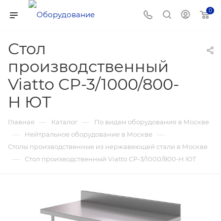
0
Стол
производственный
Viatto СР-3/1000/800-
Н ЮТ
—
—
Главная
Каталог
По видам оборудования в Москве
—
—
Нейтральное оборудование в Москве
Столы производственные из нержавеющей стали в Москве
—
Стол производственный Viatto СР-3/1000/800-Н ЮТ