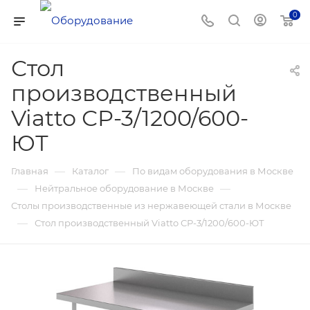
0
Стол
производственный
Viatto СР-3/1200/600-
ЮТ
—
—
Главная
Каталог
По видам оборудования в Москве
—
—
Нейтральное оборудование в Москве
Столы производственные из нержавеющей стали в Москве
—
Стол производственный Viatto СР-3/1200/600-ЮТ