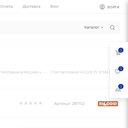
Оплата
Доставка
Блог
ВОЙТИ
Каталог
0
0
—
 тепловые в Москве
Стол тепловой HiCold TS 12 SN O
0
Артикул:
287102