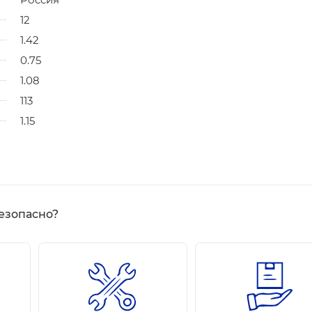
12
1.42
0.75
1.08
113
1.15
езопасно?