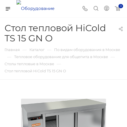
0
Стол тепловой HiCold
TS 15 GN O
—
—
Главная
Каталог
По видам оборудования в Москве
—
—
Тепловое оборудование для общепита в Москве
—
Столы тепловые в Москве
Стол тепловой HiCold TS 15 GN O