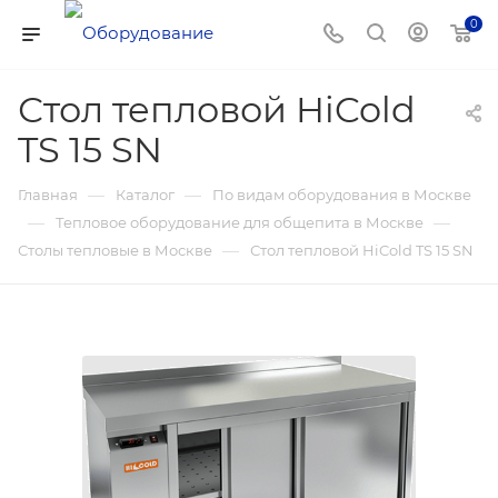
0
Стол тепловой HiCold
TS 15 SN
—
—
Главная
Каталог
По видам оборудования в Москве
—
—
Тепловое оборудование для общепита в Москве
—
Столы тепловые в Москве
Стол тепловой HiCold TS 15 SN