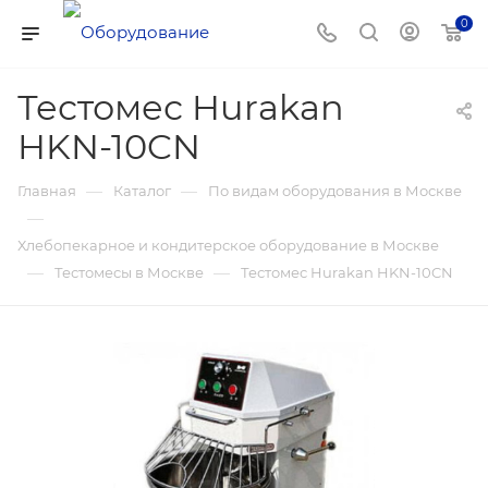
0
Тестомес Hurakan
HKN-10CN
—
—
Главная
Каталог
По видам оборудования в Москве
—
Хлебопекарное и кондитерское оборудование в Москве
—
—
Тестомесы в Москве
Тестомес Hurakan HKN-10CN