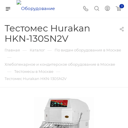
0
Тестомес Hurakan
HKN-130SN2V
—
—
Главная
Каталог
По видам оборудования в Москве
—
Хлебопекарное и кондитерское оборудование в Москве
—
—
Тестомесы в Москве
Тестомес Hurakan HKN-130SN2V