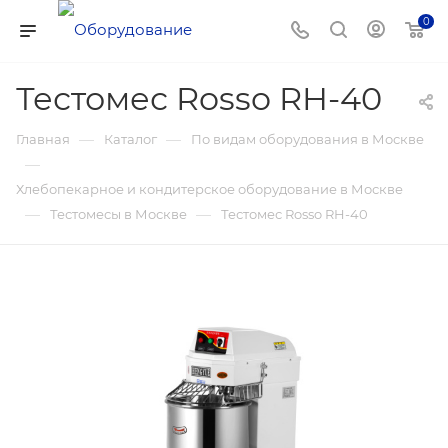
0
Тестомес Rosso RH-40
—
—
Главная
Каталог
По видам оборудования в Москве
—
Хлебопекарное и кондитерское оборудование в Москве
—
—
Тестомесы в Москве
Тестомес Rosso RH-40