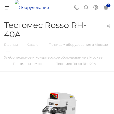
0
Тестомес Rosso RH-
40A
—
—
Главная
Каталог
По видам оборудования в Москве
—
Хлебопекарное и кондитерское оборудование в Москве
—
—
Тестомесы в Москве
Тестомес Rosso RH-40A