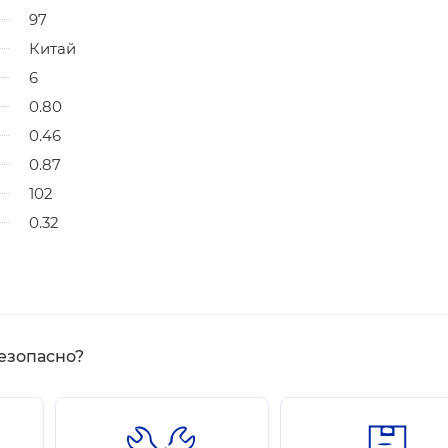
97
Китай
6
0.80
0.46
0.87
102
0.32
езопасно?