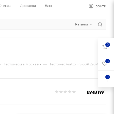
Оплата
Доставка
Блог
ВОЙТИ
Каталог
0
0
—
—
Тестомесы в Москве
Тестомес Viatto HS-30P 220V
0