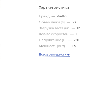
Характеристики
Бренд
—
Viatto
Объем дежи (л)
—
30
Загрузка теста (кг)
—
12.5
Кол-во скоростей
—
1
Напряжение (В)
—
220
Мощность (кВт)
—
1.5
Все характеристики