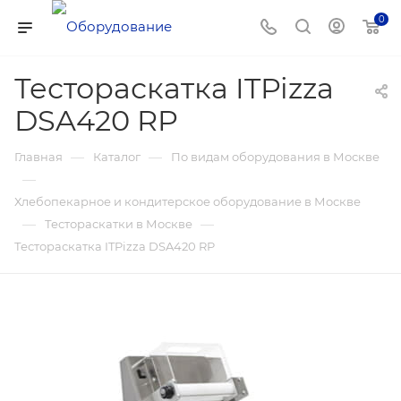
0
Тестораскатка ITPizza
DSA420 RP
—
—
Главная
Каталог
По видам оборудования в Москве
—
Хлебопекарное и кондитерское оборудование в Москве
—
—
Тестораскатки в Москве
Тестораскатка ITPizza DSA420 RP