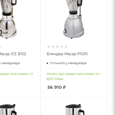
acap ICE B102
Блендер Macap P103V
у менеджера
Уточните у менеджера
кредит или лизинг от
Узнать про кредит или лизинг от
8537
Р/мес
56 910
₽