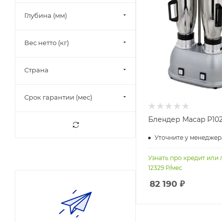
Глубина (мм)
Вес нетто (кг)
Страна
Срок гарантии (мес)
Блендер Macap P10
Уточните у менеджер
Узнать про кредит или 
12329
Р/мес
82 190
₽