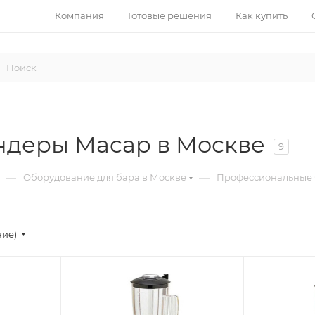
Компания
Готовые решения
Как купить
деры Macap в Москве
9
—
—
Оборудование для бара в Москве
Профессиональные 
ние)