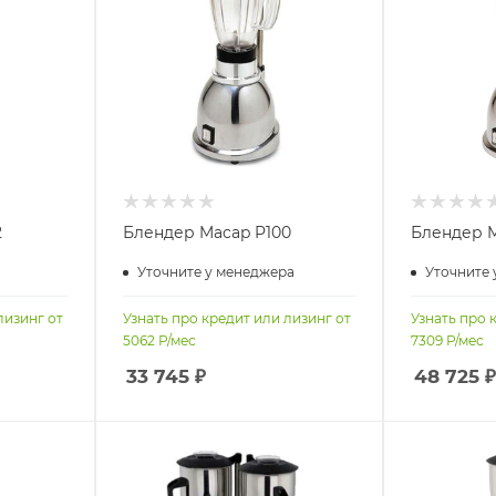
2
Блендер Macap P100
Блендер M
Уточните у менеджера
Уточните 
лизинг от
Узнать про кредит или лизинг от
Узнать про 
5062
Р/мес
7309
Р/мес
33 745
₽
48 725
₽