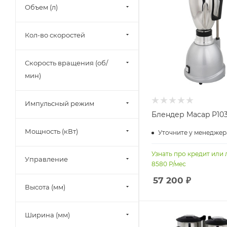
Объем (л)
Macap (
9
)
Rosso (
3
)
Кол-во скоростей
Vema (
1
)
Viatto (
6
)
Скорость вращения (об/
мин)
Waring (
11
)
Импульсный режим
Блендер Macap P10
Мощность (кВт)
Уточните у менеджер
Узнать про кредит или 
Управление
8580
Р/мес
57 200
₽
Высота (мм)
Ширина (мм)