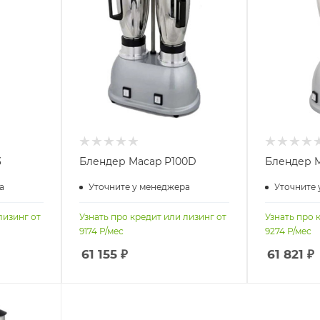
3
Блендер Macap P100D
Блендер M
а
Уточните у менеджера
Уточните 
лизинг от
Узнать про кредит или лизинг от
Узнать про 
9174
Р/мес
9274
Р/мес
61 155
₽
61 821
₽