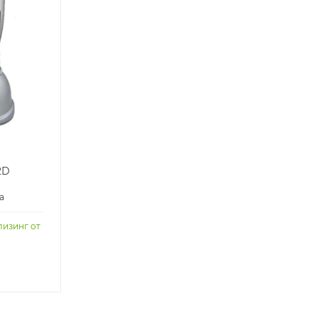
2D
а
лизинг от