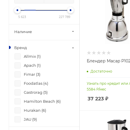
5 623
227 789
Наличие
Бренд
Allmix (
1
)
Блендер Macap P10
Apach (
1
)
Достаточно
Fimar (
3
)
Foodatlas (
4
)
Узнать про кредит или 
5584
Р/мес
Gastrorag (
5
)
37 223
₽
Hamilton Beach (
6
)
Hurakan (
6
)
JAU (
9
)
Kocateq (
1
)